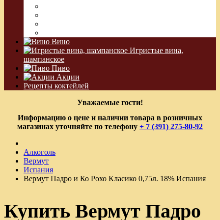
Сакэ
Шнапс
Водка Виноградная
Бальзам
Вино
Игристые вина,
шампанское
Пиво
Акции
Рецепты коктейлей
Уважаемые гости!
Информацию о цене и наличии товара в розничных
магазинах уточняйте по телефону
+ 7 (391) 275-80-92
Алкоголь
Вермут
Испания
Вермут Падро и Ко Рохо Класико 0,75л. 18% Испания
Купить Вермут Падро