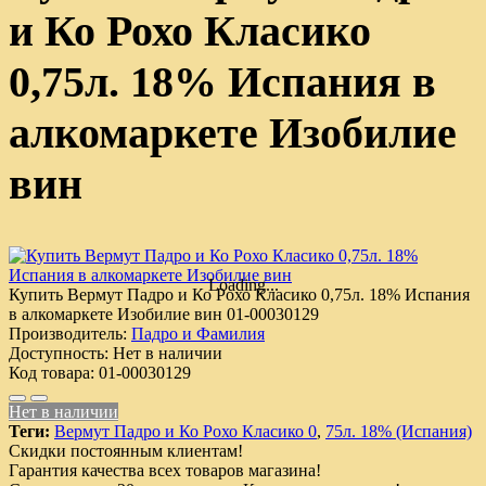
и Ко Рохо Класико
0,75л. 18% Испания в
алкомаркете Изобилие
вин
Loading...
Купить Вермут Падро и Ко Рохо Класико 0,75л. 18% Испания
в алкомаркете Изобилие вин
01-00030129
Производитель:
Падро и Фамилия
Доступность:
Нет в наличии
Код товара:
01-00030129
Нет в наличии
Теги:
Вермут Падро и Ко Рохо Класико 0
,
75л. 18% (Испания)
Скидки постоянным клиентам!
Гарантия качества всех товаров магазина!