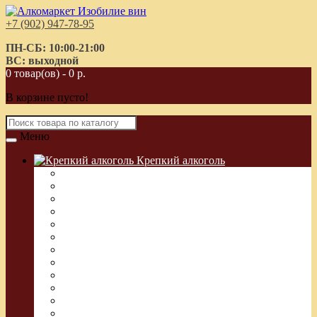
+7 (902) 947-78-95
ПН-СБ: 10:00-21:00
ВС: выходной
0 товар(ов) - 0 р.
В корзине пусто!
Меню
Крепкий алкоголь
Водка Греческая (Узо)
Виски
Водка
Настойка
Кальвадос
Коньяк
Арманьяк, Бренди
Ликер
Ром
Абсент
Текила
Джин