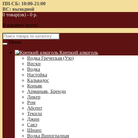
ПН-СБ: 10:00-21:00
ВС: выходной
0 товар(ов) - 0 р.
В корзине пусто!
Меню
Крепкий алкоголь
Водка Греческая (Узо)
Виски
Водка
Настойка
Кальвадос
Коньяк
Арманьяк, Бренди
Ликер
Ром
Абсент
Текила
Джин
Сакэ
Шнапс
Водка Виноградная