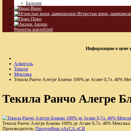
Бальзам
Вино
Игристые вина, шампанск
Пиво
Акции
Рецепты коктейлей
Информацию о цене и
Алкоголь
Текила
Мексика
Текила Ранчо Алегре Бланко 100% де Агаве 0,7л. 40% Ме
Текила Ранчо Алегре Бл
Текила Ранчо Алегре Бланко 100% де Агаве 0,7л. 40% Мексика
Производитель:
ПродукФин.дАгСА.дСВ