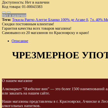
Доступность:
Нет в наличии
Код товара:
01-00043383
Нет в наличии
Теги:
Текила Ранчо Алегре Бланко 100% де Агаве 0
,
7л. 40% М
Скидки постоянным клиентам!
Гарантия качества всех товаров магазина!
Самовывоз из 20 магазинов по Красноярску и краю!
Описание
ЧРЕЗМЕРНОЕ УПО
О нашем магазине
Алкомаркет "Изобилие вин" — это более 1500 наименований ал
или заказать на нашем сайте.
Наши магазины представлены в г. Красноярске, Ачинске и Лес
алкогольных напитков.