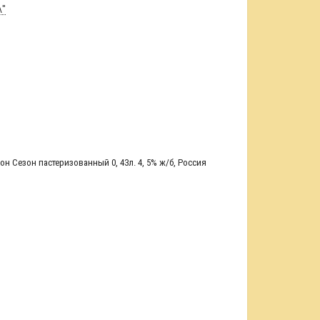
\"
он Сезон пастеризованный 0
,
43л. 4
,
5% ж/б
,
Россия