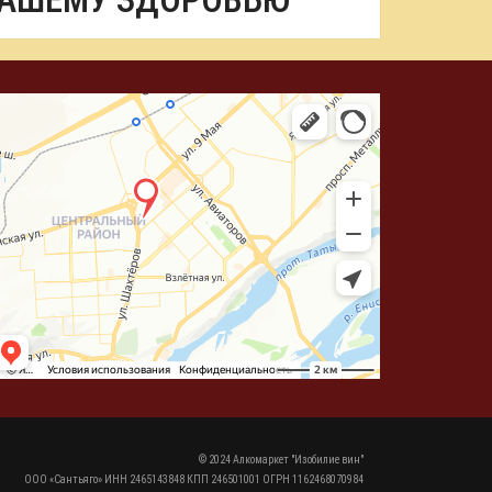
ВАШЕМУ ЗДОРОВЬЮ
© 2024 Алкомаркет "Изобилие вин"
ООО «Сантьяго» ИНН 2465143848 КПП 246501001 ОГРН 1162468070984