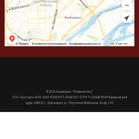
© 2024 Алкомаркет "Изобилие вин"
ООО «Сантьяго» ИНН 2465143848 КПП 246501001 ОГРН 1162468070984 Юридический
адрес: 660022, г. Красноярск, ул. Партизана Железняка, 6А оф. 3-45