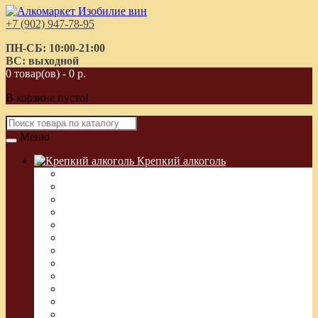
+7 (902) 947-78-95
ПН-СБ: 10:00-21:00
ВС: выходной
0 товар(ов) - 0 р.
В корзине пусто!
Меню
Крепкий алкоголь
Водка Греческая (Узо)
Виски
Водка
Настойка
Кальвадос
Коньяк
Арманьяк, Бренди
Ликер
Ром
Абсент
Текила
Джин