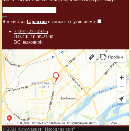
Я прочитал
Гарантии
и согласен с условиями
7 (391) 275-49-95
ПН-СБ: 10:00-21:00
ВС: выходной
© 2024 Алкомаркет "Изобилие вин"