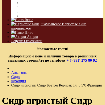
Сакэ
Шнапс
Водка Виноградная
Бальзам
Вино
Игристые вина,
шампанское
Пиво
Акции
Рецепты коктейлей
Уважаемые гости!
Информацию о цене и наличии товара в розничных
магазинах уточняйте по телефону
+ 7 (391) 275-80-92
Алкоголь
Сидр
Франция
Сидр игристый Сидр Бретон Керисак 1л. 5,5% Франция
Сидр игристый Сидр