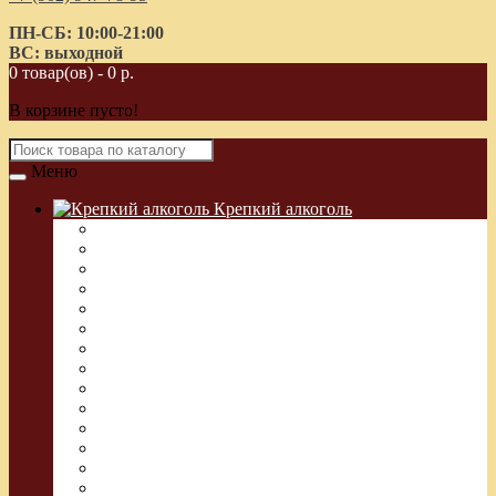
ПН-СБ: 10:00-21:00
ВС: выходной
0 товар(ов) - 0 р.
В корзине пусто!
Меню
Крепкий алкоголь
Водка Греческая (Узо)
Виски
Водка
Настойка
Кальвадос
Коньяк
Арманьяк, Бренди
Ликер
Ром
Абсент
Текила
Джин
Сакэ
Шнапс