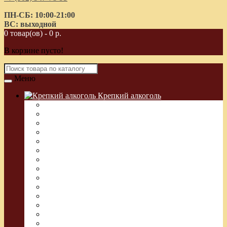
ПН-СБ: 10:00-21:00
ВС: выходной
0 товар(ов) - 0 р.
В корзине пусто!
Меню
Крепкий алкоголь
Водка Греческая (Узо)
Виски
Водка
Настойка
Кальвадос
Коньяк
Арманьяк, Бренди
Ликер
Ром
Абсент
Текила
Джин
Сакэ
Шнапс