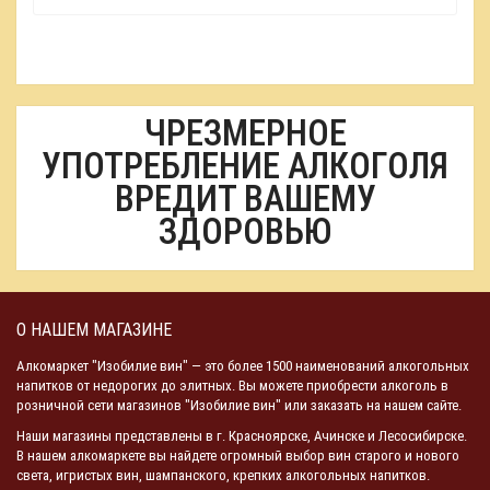
ЧРЕЗМЕРНОЕ
УПОТРЕБЛЕНИЕ АЛКОГОЛЯ
ВРЕДИТ ВАШЕМУ
ЗДОРОВЬЮ
О НАШЕМ МАГАЗИНЕ
Алкомаркет "Изобилие вин" — это более 1500 наименований алкогольных
напитков от недорогих до элитных. Вы можете приобрести алкоголь в
розничной сети магазинов "Изобилие вин" или заказать на нашем сайте.
Наши магазины представлены в г. Красноярске, Ачинске и Лесосибирске.
В нашем алкомаркете вы найдете огромный выбор вин старого и нового
света, игристых вин, шампанского, крепких алкогольных напитков.