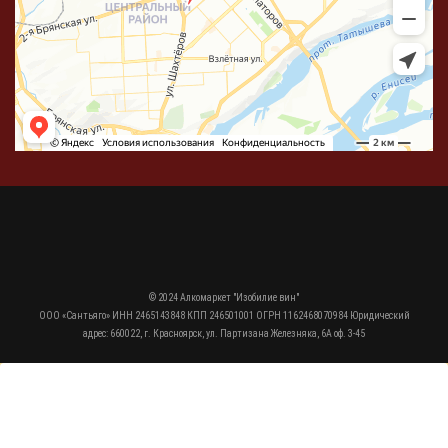
© 2024 Алкомаркет "Изобилие вин"
ООО «Сантьяго» ИНН 2465143848 КПП 246501001 ОГРН 1162468070984 Юридический
адрес: 660022, г. Красноярск, ул. Партизана Железняка, 6А оф. 3-45