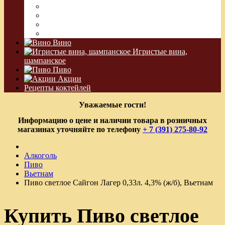
Сакэ
Шнапс
Водка Виноградная
Бальзам
Вино
Игристые вина,
шампанское
Пиво
Акции
Рецепты коктейлей
Уважаемые гости!
Информацию о цене и наличии товара в розничных
магазинах уточняйте по телефону
+ 7 (391) 275-80-92
Алкоголь
Пиво
Вьетнам
Пиво светлое Сайгон Лагер 0,33л. 4,3% (ж/б), Вьетнам
Купить Пиво светлое