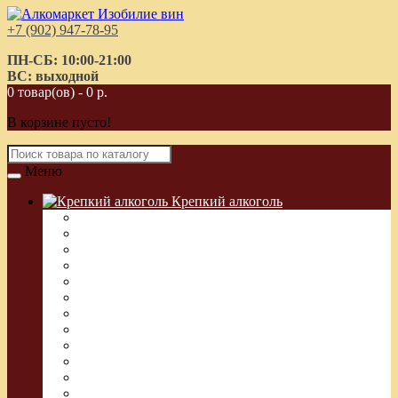
+7 (902) 947-78-95
ПН-СБ: 10:00-21:00
ВС: выходной
0 товар(ов) - 0 р.
В корзине пусто!
Меню
Крепкий алкоголь
Водка Греческая (Узо)
Виски
Водка
Настойка
Кальвадос
Коньяк
Арманьяк, Бренди
Ликер
Ром
Абсент
Текила
Джин