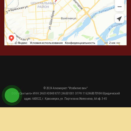
© 2024 Алкомаркет "Изобилие вин"
ООО «Сантьяго» ИНН 2465143848 КПП 246501001 ОГРН 1162468070984 Юридический
адрес: 660022, г. Красноярск, ул. Партизана Железняка, 6А оф. 3-45