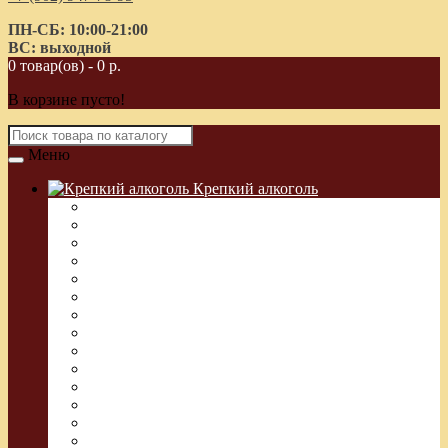
ПН-СБ: 10:00-21:00
ВС: выходной
0 товар(ов) - 0 р.
В корзине пусто!
Меню
Крепкий алкоголь
Водка Греческая (Узо)
Виски
Водка
Настойка
Кальвадос
Коньяк
Арманьяк, Бренди
Ликер
Ром
Абсент
Текила
Джин
Сакэ
Шнапс