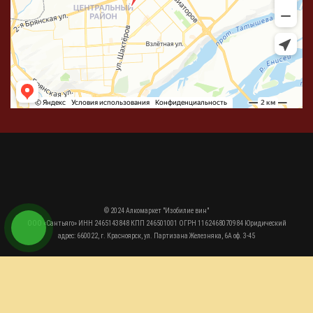
© 2024 Алкомаркет "Изобилие вин"
ООО «Сантьяго» ИНН 2465143848 КПП 246501001 ОГРН 1162468070984 Юридический
адрес: 660022, г. Красноярск, ул. Партизана Железняка, 6А оф. 3-45