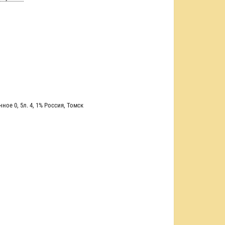
нное 0
,
5л. 4
,
1% Россия
,
Томск