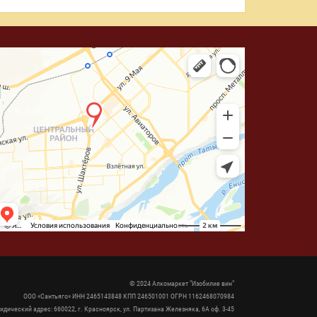
© 2024 Алкомаркет "Изобилие вин"
ООО «Сантьяго» ИНН 2465143848 КПП 246501001 ОГРН 1162468070984
идический адрес: 660022, г. Красноярск, ул. Партизана Железняка, 6А оф. 3-45