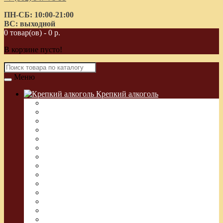
ПН-СБ: 10:00-21:00
ВС: выходной
0 товар(ов) - 0 р.
В корзине пусто!
Меню
Крепкий алкоголь
Водка Греческая (Узо)
Виски
Водка
Настойка
Кальвадос
Коньяк
Арманьяк, Бренди
Ликер
Ром
Абсент
Текила
Джин
Сакэ
Шнапс