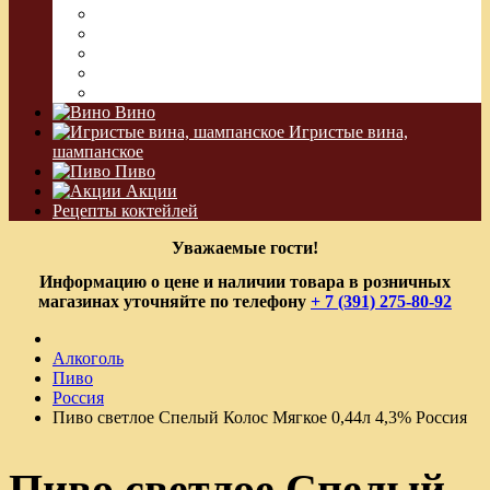
Джин
Сакэ
Шнапс
Водка Виноградная
Бальзам
Вино
Игристые вина,
шампанское
Пиво
Акции
Рецепты коктейлей
Уважаемые гости!
Информацию о цене и наличии товара в розничных
магазинах уточняйте по телефону
+ 7 (391) 275-80-92
Алкоголь
Пиво
Россия
Пиво светлое Спелый Колос Мягкое 0,44л 4,3% Россия
Пиво светлое Спелый