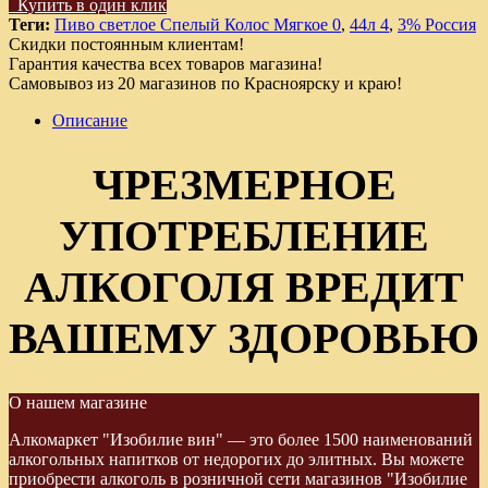
Купить в один клик
Теги:
Пиво светлое Спелый Колос Мягкое 0
,
44л 4
,
3% Россия
Скидки постоянным клиентам!
Гарантия качества всех товаров магазина!
Самовывоз из 20 магазинов по Красноярску и краю!
Описание
ЧРЕЗМЕРНОЕ
УПОТРЕБЛЕНИЕ
АЛКОГОЛЯ ВРЕДИТ
ВАШЕМУ ЗДОРОВЬЮ
О нашем магазине
Алкомаркет "Изобилие вин" — это более 1500 наименований
алкогольных напитков от недорогих до элитных. Вы можете
приобрести алкоголь в розничной сети магазинов "Изобилие