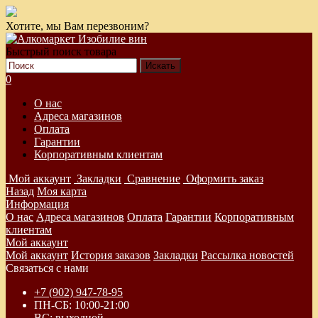
Хотите, мы Вам перезвоним?
Быстрый поиск товара
0
О нас
Адреса магазинов
Оплата
Гарантии
Корпоративным клиентам
Мой аккаунт
Закладки
Сравнение
Оформить заказ
Назад
Моя карта
Информация
О нас
Адреса магазинов
Оплата
Гарантии
Корпоративным
клиентам
Мой аккаунт
Мой аккаунт
История заказов
Закладки
Рассылка новостей
Связаться с нами
+7 (902) 947-78-95
ПН-СБ: 10:00-21:00
ВС: выходной