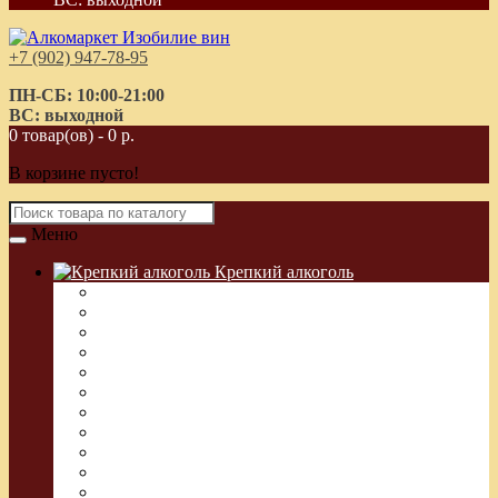
+7 (902) 947-78-95
ПН-СБ: 10:00-21:00
ВС: выходной
0 товар(ов) - 0 р.
В корзине пусто!
Меню
Крепкий алкоголь
Водка Греческая (Узо)
Виски
Водка
Настойка
Кальвадос
Коньяк
Арманьяк, Бренди
Ликер
Ром
Абсент
Текила