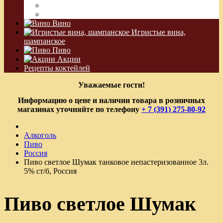
Водка Виноградная
Бальзам
Вино
Игристые вина,
шампанское
Пиво
Акции
Рецепты коктейлей
Уважаемые гости!
Информацию о цене и наличии товара в розничных
магазинах уточняйте по телефону
+ 7 (391) 275-80-92
Алкоголь
Пиво
Россия
Пиво светлое Шумак танковое непастеризованное 3л.
5% ст/б, Россия
Пиво светлое Шумак