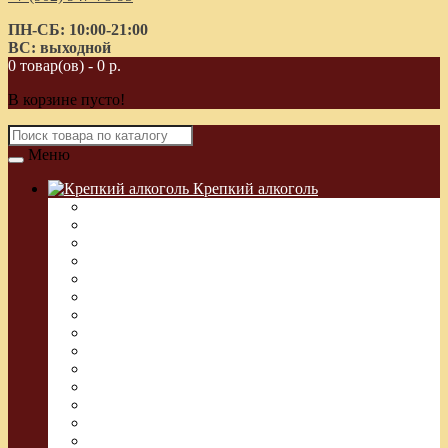
ПН-СБ: 10:00-21:00
ВС: выходной
0 товар(ов) - 0 р.
В корзине пусто!
Меню
Крепкий алкоголь
Водка Греческая (Узо)
Виски
Водка
Настойка
Кальвадос
Коньяк
Арманьяк, Бренди
Ликер
Ром
Абсент
Текила
Джин
Сакэ
Шнапс