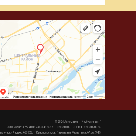
© 2024 Алкомаркет "Изобилие вин"
ООО «Сантьяго» ИНН 2465143848 КПП 246501001 ОГРН 1162468070984
идический адрес: 660022, г. Красноярск, ул. Партизана Железняка, 6А оф. 3-45