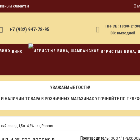
тивным клиентам
М
ПН-СБ: 10:00-21:0
+7 (902) 947-78-95
ВС: выходной
ВИНО
ИГРИСТЫЕ ВИНА, 
УВАЖАЕМЫЕ ГОСТИ!
 И НАЛИЧИИ ТОВАРА В РОЗНИЧНЫХ МАГАЗИНАХ УТОЧНЯЙТЕ ПО ТЕЛЕ
кий солод 1,5л. 4,2% пэт, Россия
Производитель:
ООО \"ТРЕХСОС