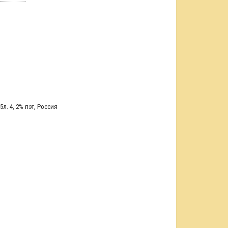
5л. 4
,
2% пэт
,
Россия