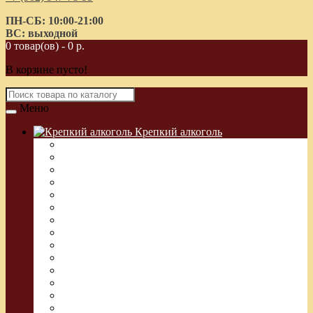
ПН-СБ: 10:00-21:00
ВС: выходной
0 товар(ов) - 0 р.
В корзине пусто!
Меню
Крепкий алкоголь
Водка Греческая (Узо)
Виски
Водка
Настойка
Кальвадос
Коньяк
Арманьяк, Бренди
Ликер
Ром
Абсент
Текила
Джин
Сакэ
Шнапс