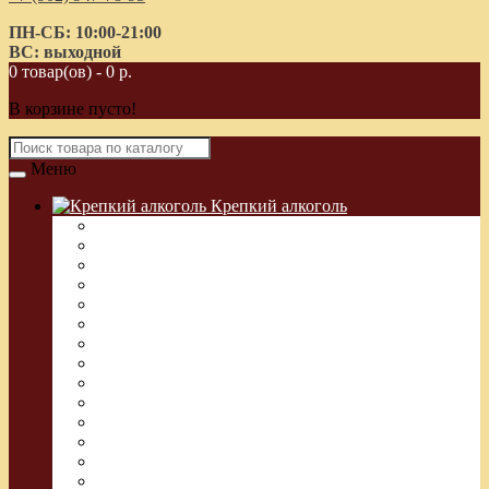
ПН-СБ: 10:00-21:00
ВС: выходной
0 товар(ов) - 0 р.
В корзине пусто!
Меню
Крепкий алкоголь
Водка Греческая (Узо)
Виски
Водка
Настойка
Кальвадос
Коньяк
Арманьяк, Бренди
Ликер
Ром
Абсент
Текила
Джин
Сакэ
Шнапс