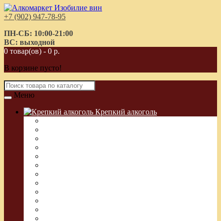
+7 (902) 947-78-95
ПН-СБ: 10:00-21:00
ВС: выходной
0 товар(ов) - 0 р.
В корзине пусто!
Меню
Крепкий алкоголь
Водка Греческая (Узо)
Виски
Водка
Настойка
Кальвадос
Коньяк
Арманьяк, Бренди
Ликер
Ром
Абсент
Текила
Джин