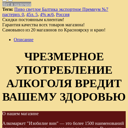
Нет в наличии
Теги:
Пиво светлое Балтика экспортное Премиум №7
пастериз. 0
,
45л. 5
,
4% ж/б
,
Россия
Скидки постоянным клиентам!
Гарантия качества всех товаров магазина!
Самовывоз из 20 магазинов по Красноярску и краю!
Описание
ЧРЕЗМЕРНОЕ
УПОТРЕБЛЕНИЕ
АЛКОГОЛЯ ВРЕДИТ
ВАШЕМУ ЗДОРОВЬЮ
О нашем магазине
Алкомаркет "Изобилие вин" — это более 1500 наименований