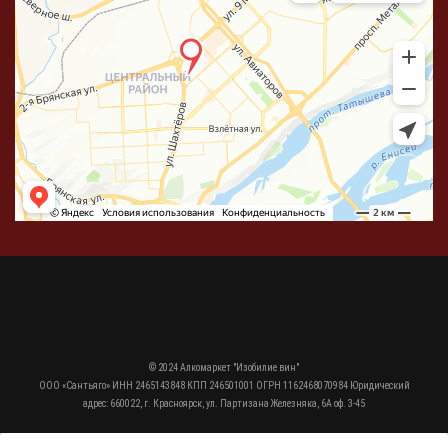
© 2024 Алкомаркет "Изобилие вин"
ООО «Сантьяго» ИНН 2465143848 КПП 246501001 ОГРН 1162468070984 Юридический
адрес: 660022, г. Красноярск, ул. Партизана Железняка, 6А оф. 3-45