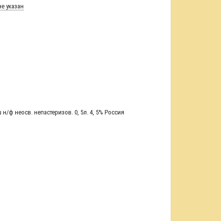
е указан
н/ф неосв. непастеризов. 0
,
5л. 4
,
5% Россия