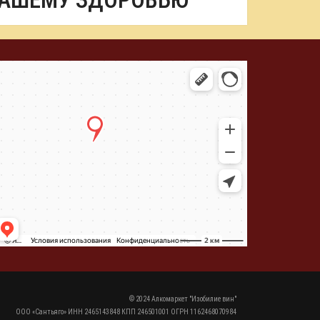
ВАШЕМУ ЗДОРОВЬЮ
© 2024 Алкомаркет "Изобилие вин"
ООО «Сантьяго» ИНН 2465143848 КПП 246501001 ОГРН 1162468070984