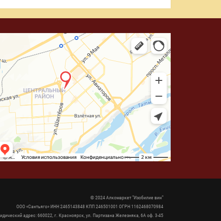
© 2024 Алкомаркет "Изобилие вин"
ООО «Сантьяго» ИНН 2465143848 КПП 246501001 ОГРН 1162468070984
идический адрес: 660022, г. Красноярск, ул. Партизана Железняка, 6А оф. 3-45