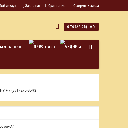
Мой аккаунт
Закладки
Сравнение
Оформить заказ
0
0 ТОВАР(ОВ) - 0 Р.
ШАМПАНСКОЕ
ПИВО
АКЦИИ
ОНУ
+ 7 (391) 275-80-92
ос Алус\"