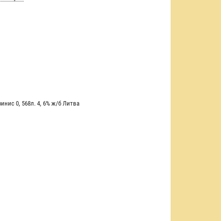
ринис 0
,
568л. 4
,
6% ж/б Литва