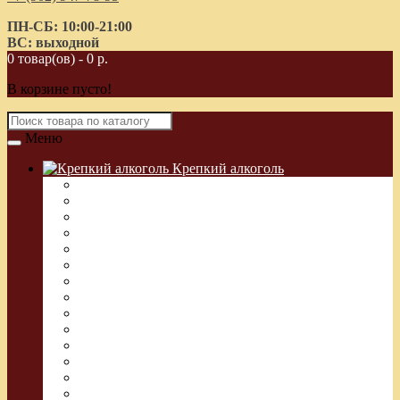
ПН-СБ: 10:00-21:00
ВС: выходной
0 товар(ов) - 0 р.
В корзине пусто!
Меню
Крепкий алкоголь
Водка Греческая (Узо)
Виски
Водка
Настойка
Кальвадос
Коньяк
Арманьяк, Бренди
Ликер
Ром
Абсент
Текила
Джин
Сакэ
Шнапс