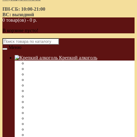
ПН-СБ: 10:00-21:00
ВС: выходной
0 товар(ов) - 0 р.
В корзине пусто!
Меню
Крепкий алкоголь
Водка Греческая (Узо)
Виски
Водка
Настойка
Кальвадос
Коньяк
Арманьяк, Бренди
Ликер
Ром
Абсент
Текила
Джин
Сакэ
Шнапс