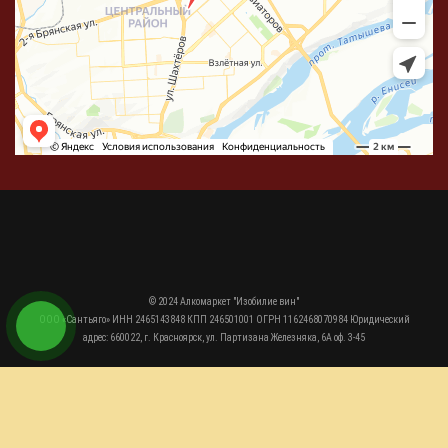
© 2024 Алкомаркет "Изобилие вин"
ООО «Сантьяго» ИНН 2465143848 КПП 246501001 ОГРН 1162468070984 Юридический
адрес: 660022, г. Красноярск, ул. Партизана Железняка, 6А оф. 3-45