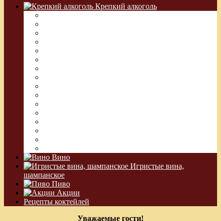
Крепкий алкоголь
Водка Греческая (Узо)
Виски
Водка
Настойка
Кальвадос
Коньяк
Арманьяк, Бренди
Ликер
Ром
Абсент
Текила
Джин
Сакэ
Шнапс
Водка Виноградная
Бальзам
Вино
Игристые вина,
шампанское
Пиво
Акции
Рецепты коктейлей
Уважаемые гости!