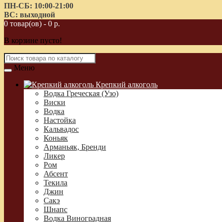
ПН-СБ: 10:00-21:00
ВС: выходной
0 товар(ов) - 0 р.
В корзине пусто!
Меню
Крепкий алкоголь
Водка Греческая (Узо)
Виски
Водка
Настойка
Кальвадос
Коньяк
Арманьяк, Бренди
Ликер
Ром
Абсент
Текила
Джин
Сакэ
Шнапс
Водка Виноградная