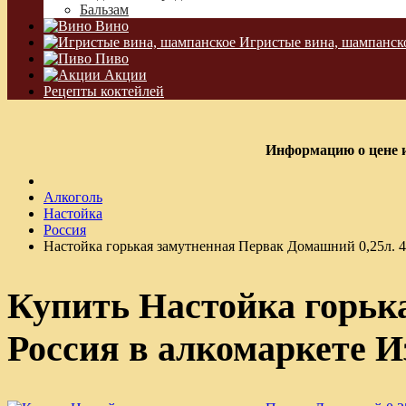
Бальзам
Вино
Игристые вина, шампанск
Пиво
Акции
Рецепты коктейлей
Информацию о цене и
Алкоголь
Настойка
Россия
Настойка горькая замутненная Первак Домашний 0,25л. 
Купить Настойка горьк
Россия в алкомаркете И