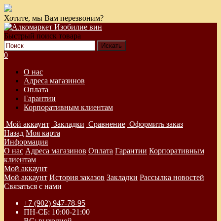
Хотите, мы Вам перезвоним?
Быстрый поиск товара
0
О нас
Адреса магазинов
Оплата
Гарантии
Корпоративным клиентам
Мой аккаунт
Закладки
Сравнение
Оформить заказ
Назад
Моя карта
Информация
О нас
Адреса магазинов
Оплата
Гарантии
Корпоративным
клиентам
Мой аккаунт
Мой аккаунт
История заказов
Закладки
Рассылка новостей
Связаться с нами
+7 (902) 947-78-95
ПН-СБ: 10:00-21:00
ВС: выходной