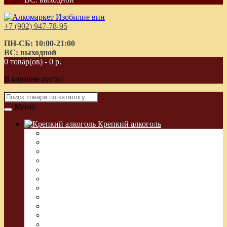
+7 (902) 947-78-95
ПН-СБ: 10:00-21:00
ВС: выходной
0 товар(ов) - 0 р.
В корзине пусто!
Меню
Крепкий алкоголь
Водка Греческая (Узо)
Виски
Водка
Настойка
Кальвадос
Коньяк
Арманьяк, Бренди
Ликер
Ром
Абсент
Текила