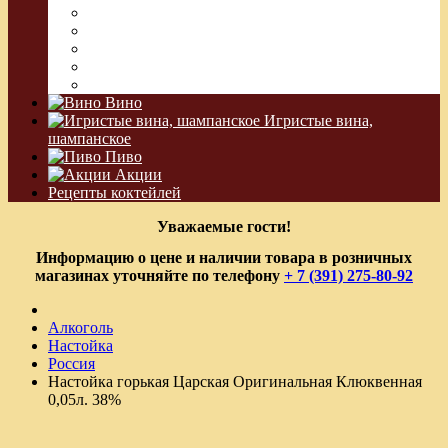
Джин
Сакэ
Шнапс
Водка Виноградная
Бальзам
Вино
Игристые вина,
шампанское
Пиво
Акции
Рецепты коктейлей
Уважаемые гости!
Информацию о цене и наличии товара в розничных
магазинах уточняйте по телефону
+ 7 (391) 275-80-92
Алкоголь
Настойка
Россия
Настойка горькая Царская Оригинальная Клюквенная
0,05л. 38%