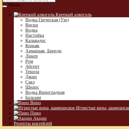
Меню
Крепкий алкоголь
Водка Греческая (Узо)
Виски
Водка
Настойка
Кальвадос
Коньяк
Арманьяк, Бренди
Ликер
Ром
Абсент
Текила
Джин
Сакэ
Шнапс
Водка Виноградная
Бальзам
Вино
Игристые вина, шампанск
Пиво
Акции
Рецепты коктейлей