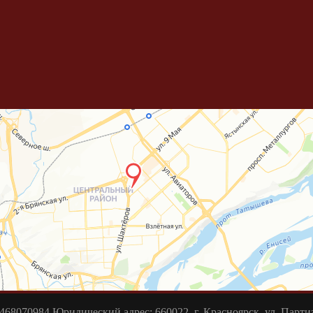
70984 Юридический адрес: 660022, г. Красноярск, ул. Партиза