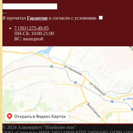
Я прочитал
Гарантии
и согласен с условиями
7 (391) 275-49-95
ПН-СБ: 10:00-21:00
ВС: выходной
© 2024 Алкомаркет "Изобилие вин"
ООО «Сантьяго» ИНН 2465143848 КПП 246501001 ОГРН 11624680