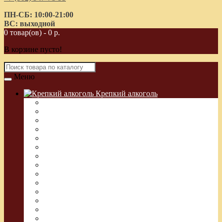
ПН-СБ: 10:00-21:00
ВС: выходной
0 товар(ов) - 0 р.
В корзине пусто!
Меню
Крепкий алкоголь
Водка Греческая (Узо)
Виски
Водка
Настойка
Кальвадос
Коньяк
Арманьяк, Бренди
Ликер
Ром
Абсент
Текила
Джин
Сакэ
Шнапс