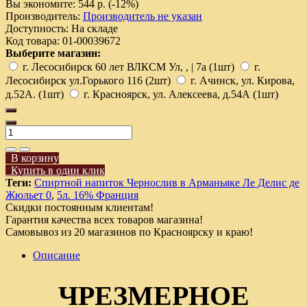
Вы экономите:
544 р. (-12%)
Производитель:
Производитель не указан
Доступность:
На складе
Код товара:
01-00039672
Выберите магазин:
г. Лесосибирск 60 лет ВЛКСМ Ул, , | 7а (1шт)
г.
Лесосибирск ул.Горького 116 (2шт)
г. Ачинск, ул. Кирова,
д.52А. (1шт)
г. Красноярск, ул. Алексеева, д.54А (1шт)
В корзину
Купить в один клик
Теги:
Спиртной напиток Чернослив в Арманьяке Ле Делис де
Жюльет 0
,
5л. 16% Франция
Скидки постоянным клиентам!
Гарантия качества всех товаров магазина!
Самовывоз из 20 магазинов по Красноярску и краю!
Описание
ЧРЕЗМЕРНОЕ