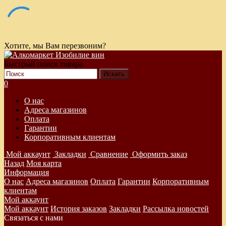
Хотите, мы Вам перезвоним?
Быстрый поиск товара
0
О нас
Адреса магазинов
Оплата
Гарантии
Корпоративным клиентам
Мой аккаунт
Закладки
Сравнение
Оформить заказ
Назад
Моя карта
Информация
О нас
Адреса магазинов
Оплата
Гарантии
Корпоративным
клиентам
Мой аккаунт
Мой аккаунт
История заказов
Закладки
Рассылка новостей
Связаться с нами