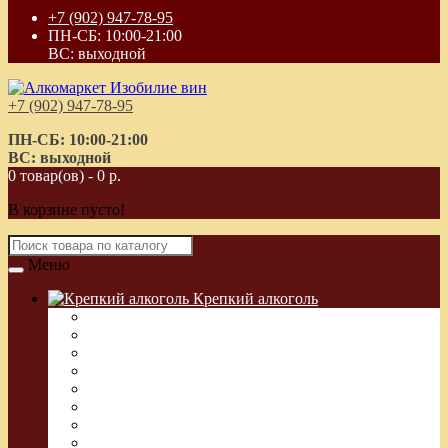
+7 (902) 947-78-95
ПН-СБ: 10:00-21:00
ВС: выходной
+7 (902) 947-78-95
ПН-СБ: 10:00-21:00
ВС: выходной
0 товар(ов) - 0 р.
В корзине пусто!
Меню
Крепкий алкоголь
Водка Греческая (Узо)
Виски
Водка
Настойка
Кальвадос
Коньяк
Арманьяк, Бренди
Ликер