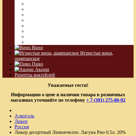
Ром
Абсент
Текила
Джин
Сакэ
Шнапс
Водка Виноградная
Бальзам
Вино
Игристые вина,
шампанское
Пиво
Акции
Рецепты коктейлей
Уважаемые гости!
Информацию о цене и наличии товара в розничных
магазинах уточняйте по телефону
+ 7 (391) 275-80-92
Алкоголь
Ликер
Россия
Ликер десертный Лимончелло. Лагуна Рио 0,5л. 20%