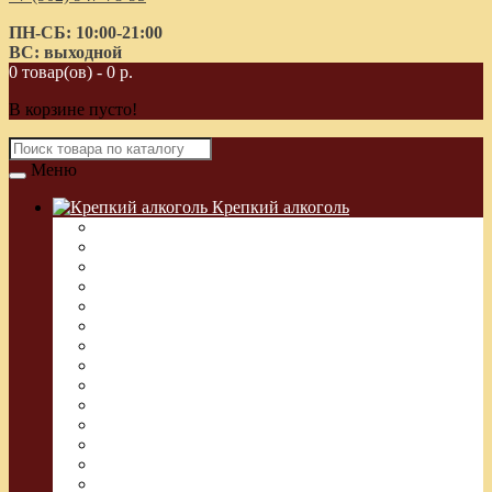
ПН-СБ: 10:00-21:00
ВС: выходной
0 товар(ов) - 0 р.
В корзине пусто!
Меню
Крепкий алкоголь
Водка Греческая (Узо)
Виски
Водка
Настойка
Кальвадос
Коньяк
Арманьяк, Бренди
Ликер
Ром
Абсент
Текила
Джин
Сакэ
Шнапс