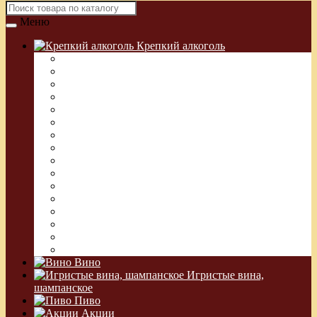
Меню
Крепкий алкоголь
Водка Греческая (Узо)
Виски
Водка
Настойка
Кальвадос
Коньяк
Арманьяк, Бренди
Ликер
Ром
Абсент
Текила
Джин
Сакэ
Шнапс
Водка Виноградная
Бальзам
Вино
Игристые вина,
шампанское
Пиво
Акции