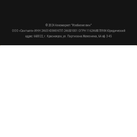
© 2024 Алкомаркет "Изобилие вин"
ООО «Сантьяго» ИНН 2465143848 КПП 246501001 ОГРН 1162468070984 Юридический
адрес: 660022, г. Красноярск, ул. Партизана Железняка, 6А оф. 3-45