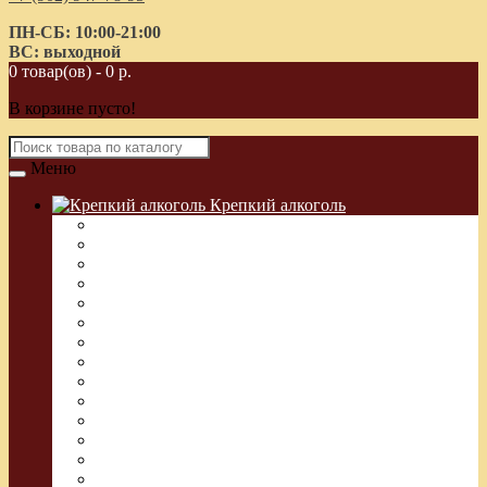
ПН-СБ: 10:00-21:00
ВС: выходной
0 товар(ов) - 0 р.
В корзине пусто!
Меню
Крепкий алкоголь
Водка Греческая (Узо)
Виски
Водка
Настойка
Кальвадос
Коньяк
Арманьяк, Бренди
Ликер
Ром
Абсент
Текила
Джин
Сакэ
Шнапс