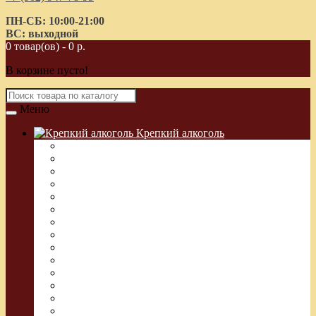
ПН-СБ: 10:00-21:00
ВС: выходной
0 товар(ов) - 0 р.
В корзине пусто!
Меню
Крепкий алкоголь
Водка Греческая (Узо)
Виски
Водка
Настойка
Кальвадос
Коньяк
Арманьяк, Бренди
Ликер
Ром
Абсент
Текила
Джин
Сакэ
Шнапс