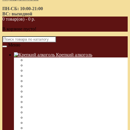
ПН-СБ: 10:00-21:00
ВС: выходной
0 товар(ов) - 0 р.
В корзине пусто!
Меню
Крепкий алкоголь
Водка Греческая (Узо)
Виски
Водка
Настойка
Кальвадос
Коньяк
Арманьяк, Бренди
Ликер
Ром
Абсент
Текила
Джин
Сакэ
Шнапс