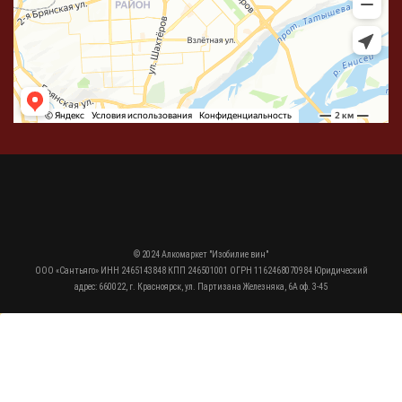
© 2024 Алкомаркет "Изобилие вин"
ООО «Сантьяго» ИНН 2465143848 КПП 246501001 ОГРН 1162468070984 Юридический
адрес: 660022, г. Красноярск, ул. Партизана Железняка, 6А оф. 3-45