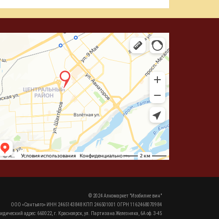
© 2024 Алкомаркет "Изобилие вин"
ООО «Сантьяго» ИНН 2465143848 КПП 246501001 ОГРН 1162468070984
идический адрес: 660022, г. Красноярск, ул. Партизана Железняка, 6А оф. 3-45