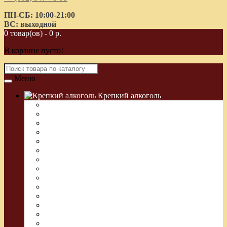
ПН-СБ: 10:00-21:00
ВС: выходной
0 товар(ов) - 0 р.
В корзине пусто!
Меню
Крепкий алкоголь
Водка Греческая (Узо)
Виски
Водка
Настойка
Кальвадос
Коньяк
Арманьяк, Бренди
Ликер
Ром
Абсент
Текила
Джин
Сакэ
Шнапс