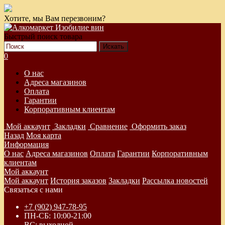
Хотите, мы Вам перезвоним?
Быстрый поиск товара
0
О нас
Адреса магазинов
Оплата
Гарантии
Корпоративным клиентам
Мой аккаунт
Закладки
Сравнение
Оформить заказ
Назад
Моя карта
Информация
О нас
Адреса магазинов
Оплата
Гарантии
Корпоративным
клиентам
Мой аккаунт
Мой аккаунт
История заказов
Закладки
Рассылка новостей
Связаться с нами
+7 (902) 947-78-95
ПН-СБ: 10:00-21:00
ВС: выходной