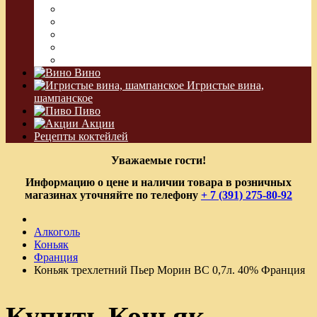
Джин
Сакэ
Шнапс
Водка Виноградная
Бальзам
Вино
Игристые вина,
шампанское
Пиво
Акции
Рецепты коктейлей
Уважаемые гости!
Информацию о цене и наличии товара в розничных
магазинах уточняйте по телефону
+ 7 (391) 275-80-92
Алкоголь
Коньяк
Франция
Коньяк трехлетний Пьер Морин ВС 0,7л. 40% Франция
Купить Коньяк