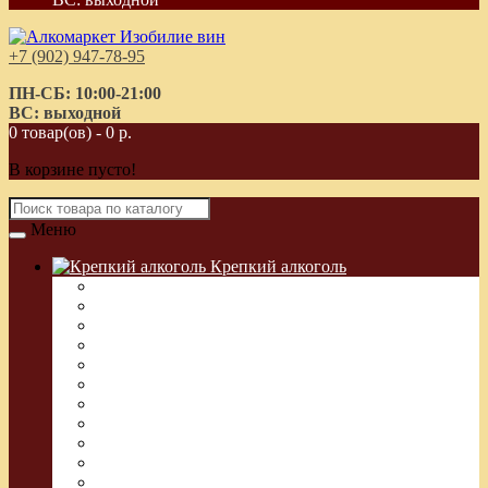
+7 (902) 947-78-95
ПН-СБ: 10:00-21:00
ВС: выходной
0 товар(ов) - 0 р.
В корзине пусто!
Меню
Крепкий алкоголь
Водка Греческая (Узо)
Виски
Водка
Настойка
Кальвадос
Коньяк
Арманьяк, Бренди
Ликер
Ром
Абсент
Текила