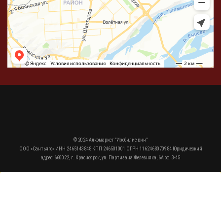
© 2024 Алкомаркет "Изобилие вин"
ООО «Сантьяго» ИНН 2465143848 КПП 246501001 ОГРН 1162468070984 Юридический
адрес: 660022, г. Красноярск, ул. Партизана Железняка, 6А оф. 3-45