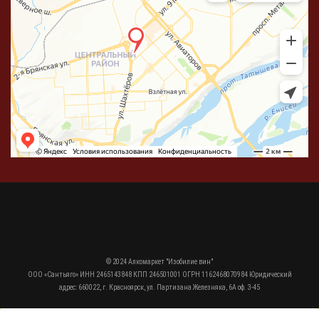
© 2024 Алкомаркет "Изобилие вин"
ООО «Сантьяго» ИНН 2465143848 КПП 246501001 ОГРН 1162468070984 Юридический
адрес: 660022, г. Красноярск, ул. Партизана Железняка, 6А оф. 3-45