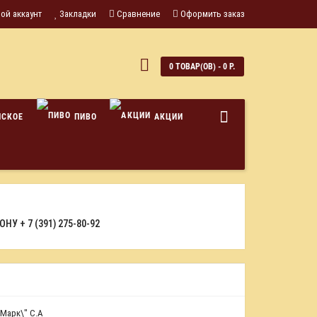
ой аккаунт
Закладки
Сравнение
Оформить заказ
0
0 ТОВАР(ОВ) - 0 Р.
НСКОЕ
ПИВО
АКЦИИ
ФОНУ
+ 7 (391) 275-80-92
Марк\" С.А