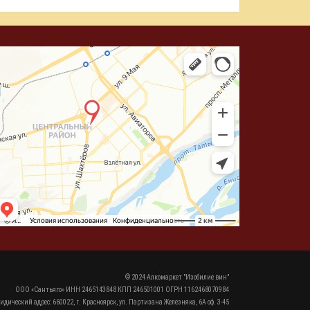
© 2024 Алкомаркет "Изобилие вин"
ООО «Сантьяго» ИНН 2465143848 КПП 246501001 ОГРН 1162468070984
идический адрес: 660022, г. Красноярск, ул. Партизана Железняка, 6А оф. 3-45