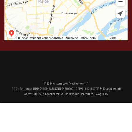
© 2024 Алкомаркет "Изобилие вин"
ООО «Сантьяго» ИНН 2465143848 КПП 246501001 ОГРН 1162468070984 Юридический
адрес: 660022, г. Красноярск, ул. Партизана Железняка, 6А оф. 3-45