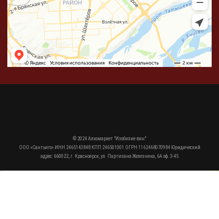
© 2024 Алкомаркет "Изобилие вин"
ООО «Сантьяго» ИНН 2465143848 КПП 246501001 ОГРН 1162468070984 Юридический
адрес: 660022, г. Красноярск, ул. Партизана Железняка, 6А оф. 3-45