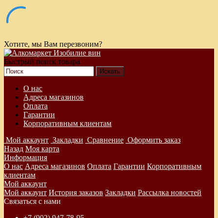
Хотите, мы Вам перезвоним?
Быстрый поиск товара
О нас
Адреса магазинов
Оплата
Гарантии
Корпоративным клиентам
Мой аккаунт
Закладки
Сравнение
Оформить заказ
Назад
Моя карта
Информация
О нас
Адреса магазинов
Оплата
Гарантии
Корпоративным
клиентам
Мой аккаунт
Мой аккаунт
История заказов
Закладки
Рассылка новостей
Связаться с нами
+7 (902) 947-78-95