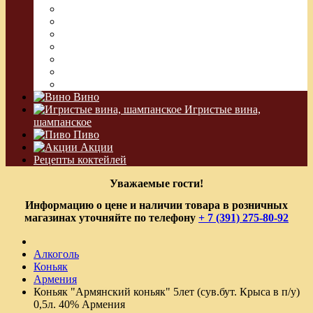
Абсент
Текила
Джин
Сакэ
Шнапс
Водка Виноградная
Бальзам
Вино
Игристые вина,
шампанское
Пиво
Акции
Рецепты коктейлей
Уважаемые гости!
Информацию о цене и наличии товара в розничных
магазинах уточняйте по телефону
+ 7 (391) 275-80-92
Алкоголь
Коньяк
Армения
Коньяк "Армянский коньяк" 5лет (сув.бут. Крыса в п/у)
0,5л. 40% Армения