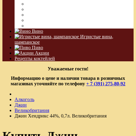
Джин
Сакэ
Шнапс
Водка Виноградная
Бальзам
Вино
Игристые вина,
шампанское
Пиво
Акции
Рецепты коктейлей
Уважаемые гости!
Информацию о цене и наличии товара в розничных
магазинах уточняйте по телефону
+ 7 (391) 275-80-92
Алкоголь
Джин
Великобритания
Джин Хендрикс 44%, 0,7л. Великобритания
Купить Джин