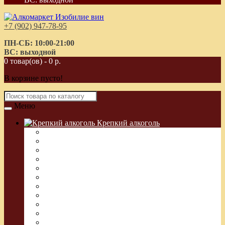
+7 (902) 947-78-95
ПН-СБ: 10:00-21:00
ВС: выходной
0 товар(ов) - 0 р.
В корзине пусто!
Меню
Крепкий алкоголь
Водка Греческая (Узо)
Виски
Водка
Настойка
Кальвадос
Коньяк
Арманьяк, Бренди
Ликер
Ром
Абсент
Текила