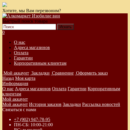
Хотите, мы Вам перезвоним?
Быстрый поиск товара
0
О нас
Адреса магазинов
Оплата
Гарантии
Корпоративным клиентам
Мой аккаунт
Закладки
Сравнение
Оформить заказ
Назад
Моя карта
Информация
О нас
Адреса магазинов
Оплата
Гарантии
Корпоративным
клиентам
Мой аккаунт
Мой аккаунт
История заказов
Закладки
Рассылка новостей
Связаться с нами
+7 (902) 947-78-95
ПН-СБ: 10:00-21:00
ВС: выходной