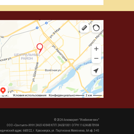
© 2024 Алкомаркет "Изобилие вин"
ООО «Сантьяго» ИНН 2465143848 КПП 246501001 ОГРН 1162468070984
идический адрес: 660022, г. Красноярск, ул. Партизана Железняка, 6А оф. 3-45